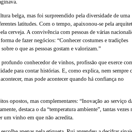
aginava.
ultura belga, mas foi surpreendido pela diversidade de uma
erentes latitudes. Com o tempo, apaixonou-se pela arquitet
ela cerveja. A convivência com pessoas de várias nacional
orma de fazer negócios: “Conhecer costumes e tradições
 sobre o que as pessoas gostam e valorizam.”
 profundo conhecedor de vinhos, profissão que exerce co
idade para contar histórias. E, como explica, nem sempre 
 acontecer, mas pode acontecer quando há confiança no
ceitos opostos, mas complementares: “Inovação ao serviço d
iamente, destaca o da “temperatura ambiente”, tantas vezes
der um vinho em que não acredita.
escolhe apenas pela etiqueta, Rui aprendeu a decifrar sinai