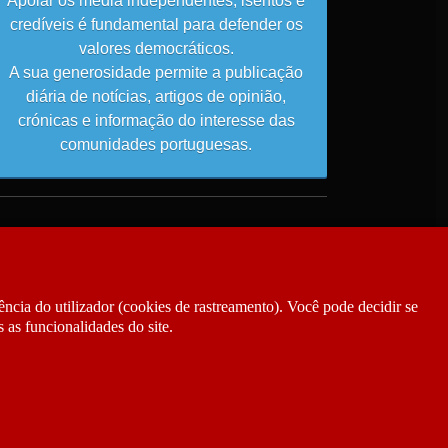
Apoiar os média independentes, isentos e
credíveis é fundamental para defender os
valores democráticos.
A sua generosidade permite a publicação
diária de notícias, artigos de opinião,
crónicas e informação do interesse das
comunidades portuguesas.
ncia do utilizador (cookies de rastreamento). Você pode decidir se
 as funcionalidades do site.