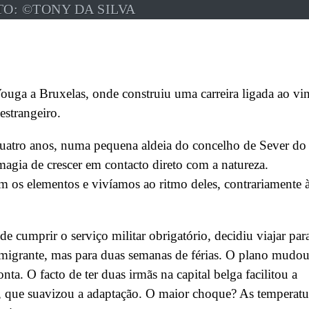
TO: ©TONY DA SILVA
Vouga a Bruxelas, onde construiu uma carreira ligada ao vi
estrangeiro.
quatro anos, numa pequena aldeia do concelho de Sever do
agia de crescer em contacto direto com a natureza.
m os elementos e vivíamos ao ritmo deles, contrariamente 
 cumprir o serviço militar obrigatório, decidiu viajar par
emigrante, mas para duas semanas de férias. O plano mudo
nta. O facto de ter duas irmãs na capital belga facilitou a
, que suavizou a adaptação. O maior choque? As temperatu