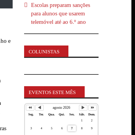
Escolas preparam sanções
para alunos que usarem
telemóvel até ao 6.º ano
nho e
COLUNISTAS
à
EVENTOS ESTE MÊS
a
agosto 2026
u
Seg.
Ter.
Qua.
Qui.
Sex.
Sáb.
Dom.
1
2
ras
3
4
5
6
7
8
9