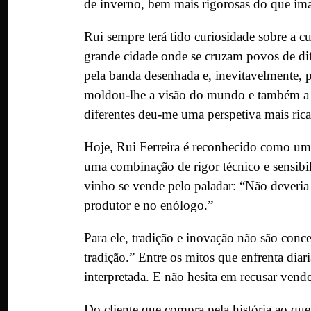
de inverno, bem mais rigorosas do que im
Rui sempre terá tido curiosidade sobre a c
grande cidade onde se cruzam povos de dif
pela banda desenhada e, inevitavelmente, p
moldou-lhe a visão do mundo e também a f
diferentes deu-me uma perspetiva mais rica
Hoje, Rui Ferreira é reconhecido como um
uma combinação de rigor técnico e sensibil
vinho se vende pelo paladar: “Não deveria
produtor e no enólogo.”
Para ele, tradição e inovação não são con
tradição.” Entre os mitos que enfrenta diar
interpretada. E não hesita em recusar ven
Do cliente que compra pela história ao que 