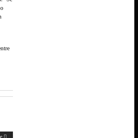
ho
m
ntre
te