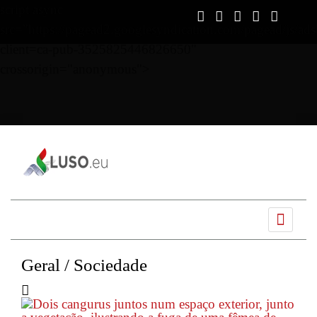
script async
src="https://pagead2.googlesyndication.com/pagead/js/ads
client=ca-pub-3525825446826650"
crossorigin="anonymous">
Ano
Mês
Próximo
Próximo
anterior
anterior
mês
ano
Geral / Sociedade