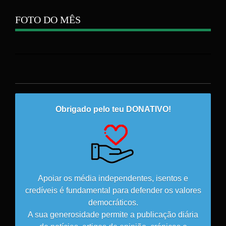
FOTO DO MÊS
Obrigado pelo teu DONATIVO!
Apoiar os média independentes, isentos e
credíveis é fundamental para defender os valores
democráticos.
A sua generosidade permite a publicação diária