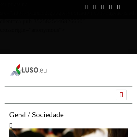
script async
src="https://pagead2.googlesyndication.com/pagead/js/ads
client=ca-pub-3525825446826650"
crossorigin="anonymous">
Ano
Mês
Próximo
Próximo
anterior
anterior
mês
ano
Geral / Sociedade