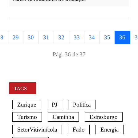
28
29
30
31
32
33
34
35
36
3
Pág. 36 de 37
TAGS
Zurique
PJ
Politíca
Turismo
Caminha
Estrasburgo
SetorVitivinícola
Fado
Energia