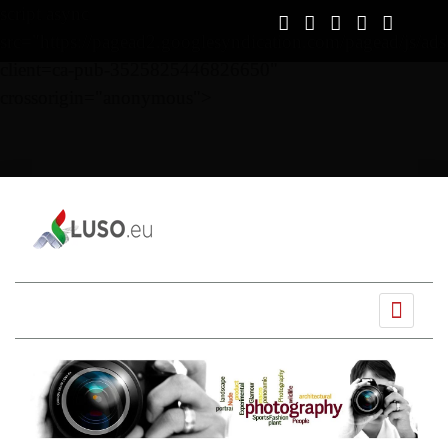
script async
src="https://pagead2.googlesyndication.com/pagead/js/ads
client=ca-pub-3525825446826650"
crossorigin="anonymous">