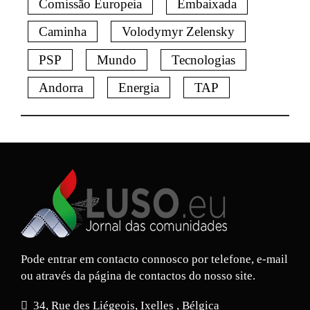
Comissão Europeia
Embaixada
Caminha
Volodymyr Zelensky
PSP
Mundo
Tecnologias
Andorra
Energia
TAP
Pode entrar em contacto connosco por telefone, e-mail
ou através da página de contactos do nosso site.
34, Rue des Liégeois, Ixelles , Bélgica