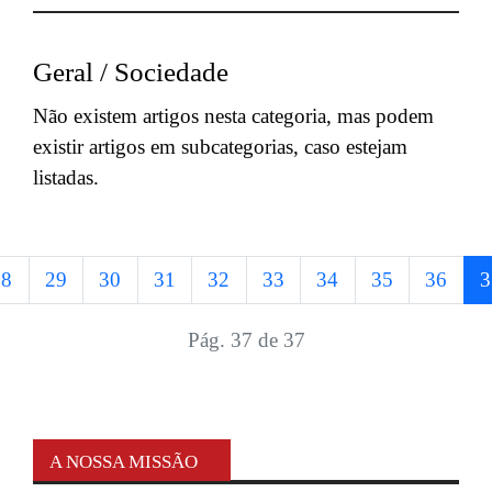
Geral / Sociedade
Não existem artigos nesta categoria, mas podem
existir artigos em subcategorias, caso estejam
listadas.
28
29
30
31
32
33
34
35
36
3
Pág. 37 de 37
A NOSSA MISSÃO