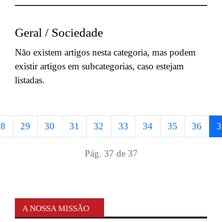
Geral / Sociedade
Não existem artigos nesta categoria, mas podem
existir artigos em subcategorias, caso estejam
listadas.
28
29
30
31
32
33
34
35
36
3
Pág. 37 de 37
A NOSSA MISSÃO