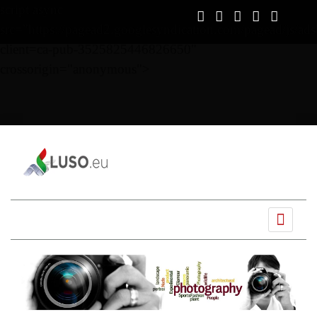
script async
src="https://pagead2.googlesyndication.com/pagead/js/ads
client=ca-pub-3525825446826650"
crossorigin="anonymous">