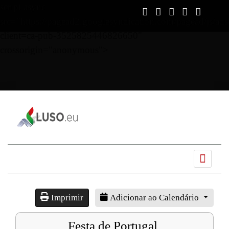
script async
src="https://pagead2.googlesyndication.com/pagead/js/ads
client=ca-pub-3525825446826650"
crossorigin="anonymous">
Ano
Mês
Próximo
Próximo
anterior
anterior
mês
ano
Imprimir
Adicionar ao Calendário
Festa de Portugal