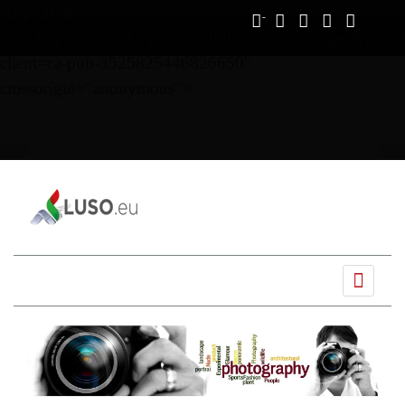
Vous avez déjà lu
0%
script async
src="https://pagead2.googlesyndication.com/pagead/js/ads
client=ca-pub-3525825446826650"
crossorigin="anonymous">