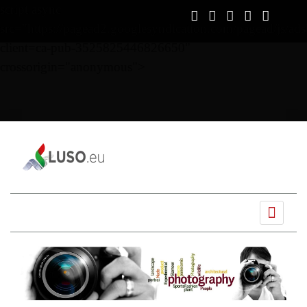
script async
src="https://pagead2.googlesyndication.com/pagead/js/ads
client=ca-pub-3525825446826650"
crossorigin="anonymous">