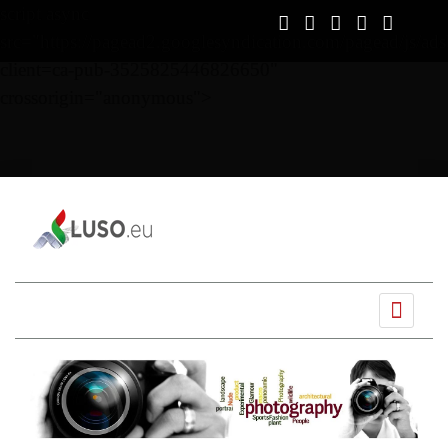
script async
src="https://pagead2.googlesyndication.com/pagead/js/ads
client=ca-pub-3525825446826650"
crossorigin="anonymous">