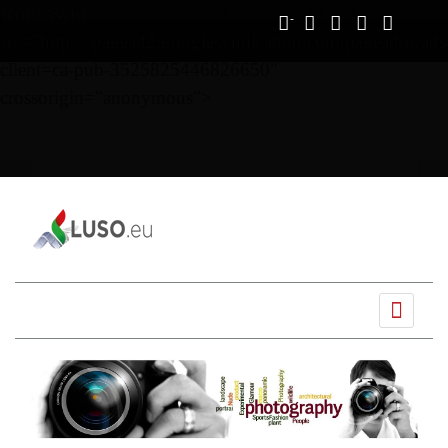
Vous avez déjà lu
0%
script async
src="https://pagead2.googlesyndication.com/pagead/js/ads
client=ca-pub-3525825446826650"
crossorigin="anonymous">