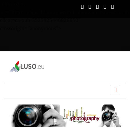
script async
src="https://pagead2.googlesyndication.com/pagead/js/ads
client=ca-pub-3525825446826650"
crossorigin="anonymous">