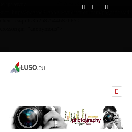
Vous avez déjà lu
0%
script async
src="https://pagead2.googlesyndication.com/pagead/js/ads
client=ca-pub-3525825446826650"
crossorigin="anonymous">