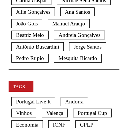
Carina Gaspar
Nicolae Sena Santos
Julie Gonçalves
Ana Santos
João Gois
Manuel Araujo
Beatriz Melo
Andreia Gonçalves
António Buscardini
Jorge Santos
Pedro Rupio
Mesquita Ricardo
TAGS
Portugal Live It
Andorra
Vinhos
Valença
Portugal Cup
Economia
ICNF
CPLP