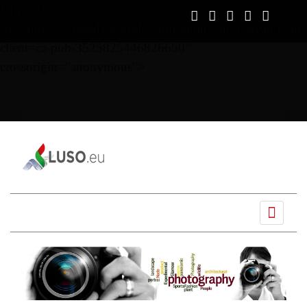
script async
src="https://pagead2.googlesyndication.com/pagead/js/ads
client=ca-pub-3525825446826650"
crossorigin="anonymous">