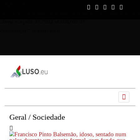
script async
src="https://pagead2.googlesyndication.com/pagead/js/ads
client=ca-pub-3525825446826650"
crossorigin="anonymous">
Ano
Mês
Próximo
Próximo
anterior
anterior
mês
ano
Geral / Sociedade