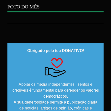
FOTO DO MÊS
Obrigado pelo teu DONATIVO!
Apoiar os média independentes, isentos e
credíveis é fundamental para defender os valores
democráticos.
A sua generosidade permite a publicação diária
de notícias, artigos de opinião, crónicas e