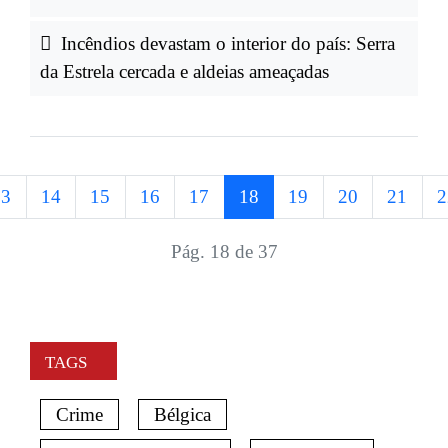
Incêndios devastam o interior do país: Serra
da Estrela cercada e aldeias ameaçadas
13
14
15
16
17
18
19
20
21
2
Pág. 18 de 37
TAGS
Crime
Bélgica