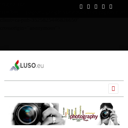
script async
src="https://pagead2.googlesyndication.com/pagead/js/ads
client=ca-pub-3525825446826650"
crossorigin="anonymous">