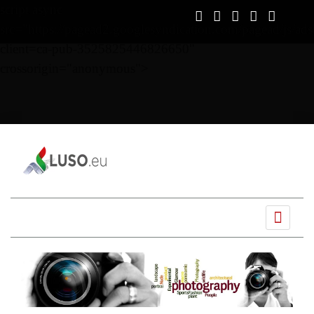
script async
src="https://pagead2.googlesyndication.com/pagead/js/ads
client=ca-pub-3525825446826650"
crossorigin="anonymous">