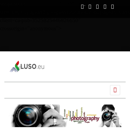
Vous avez déjà lu
0%
script async
src="https://pagead2.googlesyndication.com/pagead/js/ads
client=ca-pub-3525825446826650"
crossorigin="anonymous">
Ano
Mês
Próximo
Próximo
anterior
anterior
mês
ano