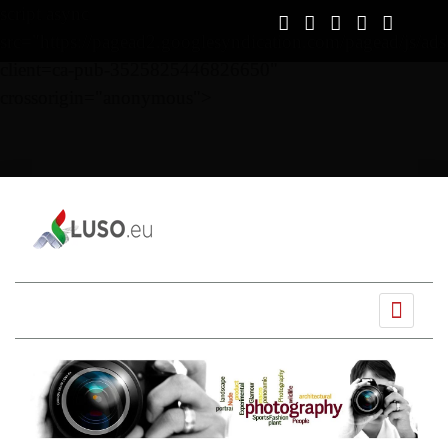
script async
src="https://pagead2.googlesyndication.com/pagead/js/ads
client=ca-pub-3525825446826650"
crossorigin="anonymous">