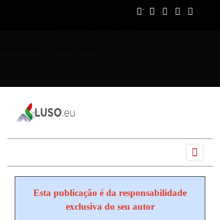
Vous avez déjà lu
0%
script async
src="https://pagead2.googlesyndication.com/pagead/js/ads
client=ca-pub-3525825446826650"
crossorigin="anonymous">
Ano
Mês
Próximo
Próximo
anterior
anterior
mês
ano
Esta publicação é da responsabilidade
exclusiva do seu autor