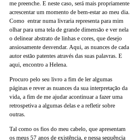
me
preenche. E neste caso,
será mais propriamente
acrescentar um
momento de bem-estar
ao meu dia.
Como e
ntrar numa livraria representa
para mim
olhar para uma tela de grande dimensão e ver nela
o delinear abstrato de
linhas e cores, que desejo
ansiosamente desvendar
. Aqui, as nuances
de cada
autor estão patentes através das suas palavras
. E
aqui, encontro
a Helena.
Procuro pelo seu livro a fim de ler algumas
páginas e rever as nuances da sua interpretação da
vida
,
a fim de me ajudar a
continuar a
fazer uma
retrospetiva a algumas
delas e a refletir sobre
outras
.
Tal como
os fios do meu cabelo,
que apresentam
os
meu
s 57 anos de existência
, e nessa sequência