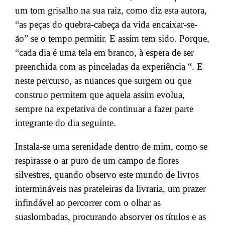
um tom grisalho na sua raiz
, como diz esta autora
,
“
as
peças
do quebra-cab
eça
da vida encaixar-se-
ão” se o tempo permitir.
E assim tem sido.
Porque,
“
cada dia
é uma tela em branco, à espera de ser
preenchida com as pinceladas da experiência “.
E
neste percurso,
as
nuances que surgem ou que
construo
permitem que aquela
assim evolua,
sempre na expetativa de
continuar
a fazer parte
integrante do dia seguinte
.
Instala-se uma serenidade dentro
de mim, como se
respirasse o ar puro de um campo de flores
silvestres, quando observo
este mundo de livros
intermináveis nas prateleiras da livraria, um prazer
infindável ao percorrer com o olhar as
suas
lombadas
, procurando absorver os títulos
e as