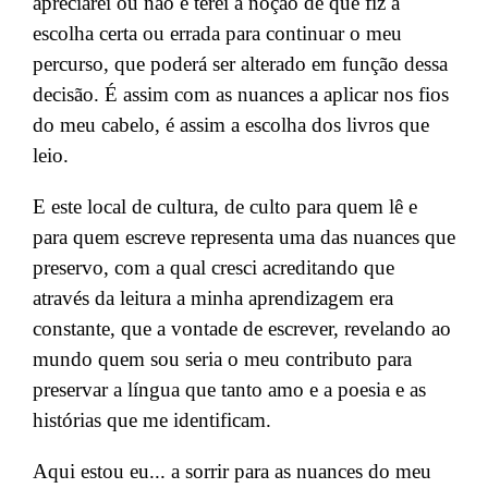
apreciar
ei ou não e
terei
a noção de que fiz a
escolha certa
ou errada
para continuar
o
meu
percurso
, que poderá ser alterado em função dessa
decisão
.
É
assim com as nuances a aplicar
n
os fios
d
o meu
cabelo, é assim a escolha dos livros que
leio.
E este local de cultura, de culto para quem lê e
para quem escreve
representa uma das nuances
que
preservo
, com a qual cresci acreditando que
através da leitura a minha aprendizagem era
constante, que
a vontade de escrever, revelando ao
mundo
quem sou
seria
o meu contributo
para
preservar a língua que tanto amo e
a poesia e as
histórias que me identificam
.
Aqui estou eu... a sorrir para as nuances
do meu