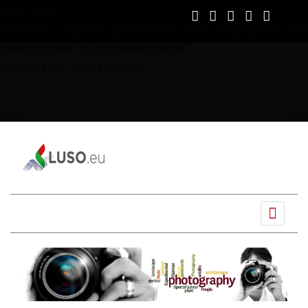
script async
src="https://pagead2.googlesyndication.com/pagead/js/ads
client=ca-pub-3525825446826650"
crossorigin="anonymous">