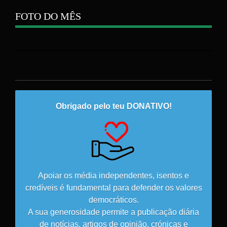
FOTO DO MÊS
Obrigado pelo teu DONATIVO!
Apoiar os média independentes, isentos e
credíveis é fundamental para defender os valores
democráticos.
A sua generosidade permite a publicação diária
de notícias, artigos de opinião, crónicas e