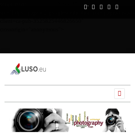
Vous avez déjà lu
0%
script async
src="https://pagead2.googlesyndication.com/pagead/js/ads
client=ca-pub-3525825446826650"
crossorigin="anonymous">
Ano
Mês
Próximo
Próximo
anterior
anterior
mês
ano