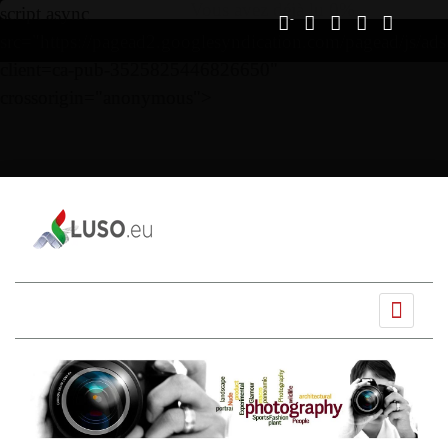
Vous avez déjà lu
0%
script async
src="https://pagead2.googlesyndication.com/pagead/js/ads
client=ca-pub-3525825446826650"
crossorigin="anonymous">
Ano
Mês
Próximo
Próximo
anterior
anterior
mês
ano