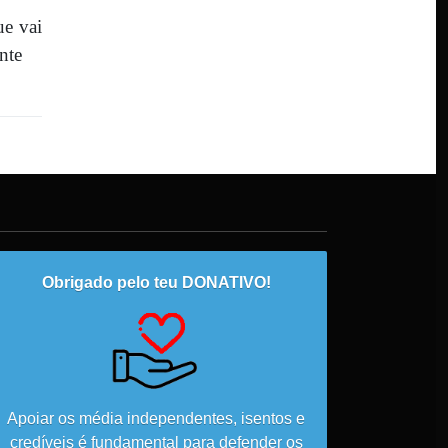
ue vai
nte
Obrigado pelo teu DONATIVO!
Apoiar os média independentes, isentos e
credíveis é fundamental para defender os