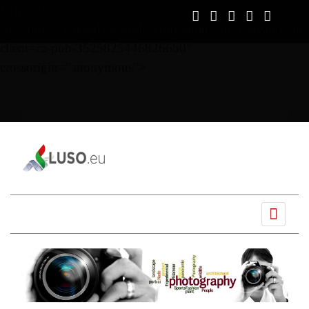
script async
src="https://pagead2.googlesyndication.com/pagead/js/ads
client=ca-pub-3525825446826650"
crossorigin="anonymous">