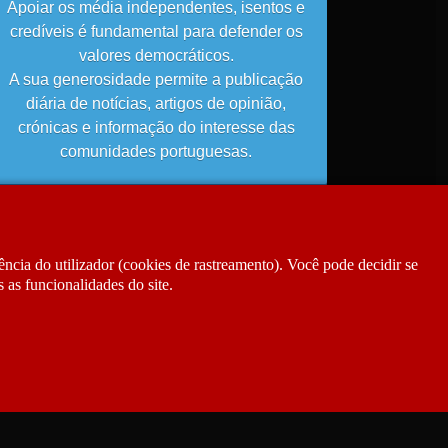
Apoiar os média independentes, isentos e
credíveis é fundamental para defender os
valores democráticos.
A sua generosidade permite a publicação
diária de notícias, artigos de opinião,
crónicas e informação do interesse das
comunidades portuguesas.
ncia do utilizador (cookies de rastreamento). Você pode decidir se
 as funcionalidades do site.