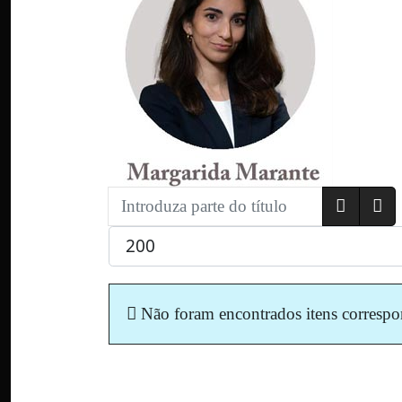
Introduza parte do título
Qtd. a exibir
Informação
Não foram encontrados itens correspo