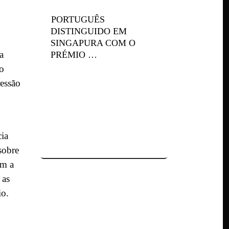
PORTUGUÊS
DISTINGUIDO EM
SINGAPURA COM O
a
PRÉMIO …
so
ressão
cia
sobre
am a
 as
io.