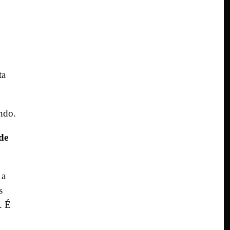
ta
ando.
de
 a
s
. É