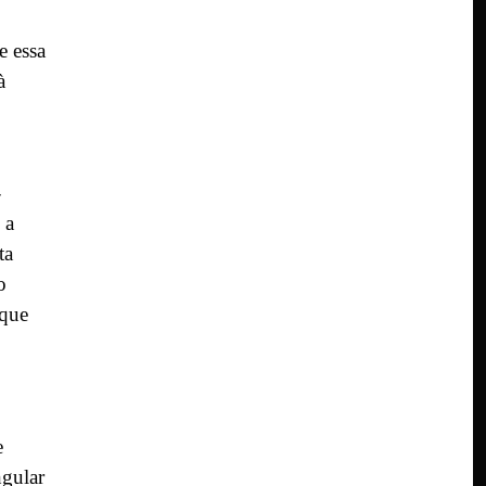
e essa
à
-
 a
ta
o
 que
e
ngular