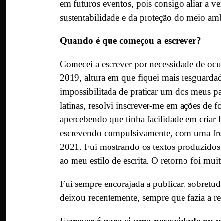
em futuros eventos, pois consigo aliar a ver
sustentabilidade e da proteção do meio am
Quando é que começou a escrever?
Comecei a escrever por necessidade de oc
2019, altura em que fiquei mais resguard
impossibilitada de praticar um dos meus pa
latinas, resolvi inscrever-me em ações de f
apercebendo que tinha facilidade em criar 
escrevendo compulsivamente, com uma freq
2021. Fui mostrando os textos produzidos a
ao meu estilo de escrita. O retorno foi mui
Fui sempre encorajada a publicar, sobretu
deixou recentemente, sempre que fazia a r
Escrever é para si uma necessidade ou