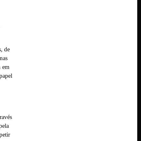
à
s, de
 nas
m em
papel
ravés
pela
petir