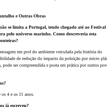
pantalho e Outras Obras
não se limita a Portugal, tendo chegado até ao Festival
tura pelo universo marinho. Como descreveria esta
ronteiras?
mensagem em prol do ambiente veiculada pela
história do
sibilidade de redução do impacto da poluição por micro plá
va, pode ser compreendida e posta em prática por outros po
has?
e os 4 e os 11 anos.
ros já escreveu?