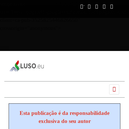
Vous avez déjà lu
0%
script async
src="https://pagead2.googlesyndication.com/pagead/js/ads
client=ca-pub-3525825446826650"
crossorigin="anonymous">
Ano
Mês
Próximo
Próximo
anterior
anterior
mês
ano
Esta publicação é da responsabilidade
exclusiva do seu autor