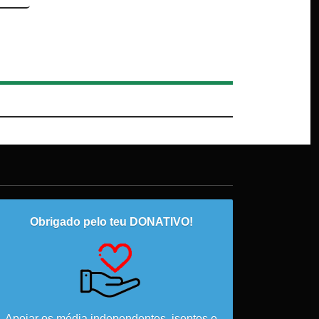
Obrigado pelo teu DONATIVO!
Apoiar os média independentes, isentos e