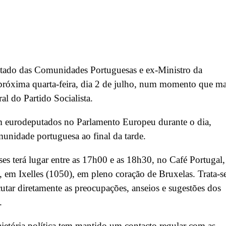
Estado das Comunidades Portuguesas e ex-Ministro da
a próxima quarta-feira, dia 2 de julho, num momento que ma
l do Partido Socialista.
om eurodeputados no Parlamento Europeu durante o dia,
nidade portuguesa ao final da tarde.
es terá lugar entre as 17h00 e as 18h30, no Café Portugal,
 em Ixelles (1050), em pleno coração de Bruxelas. Trata-s
utar diretamente as preocupações, anseios e sugestões dos
.
ajetória política tem mantido um contacto regular com as