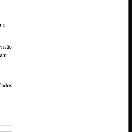
m o
 visão
ham
idados