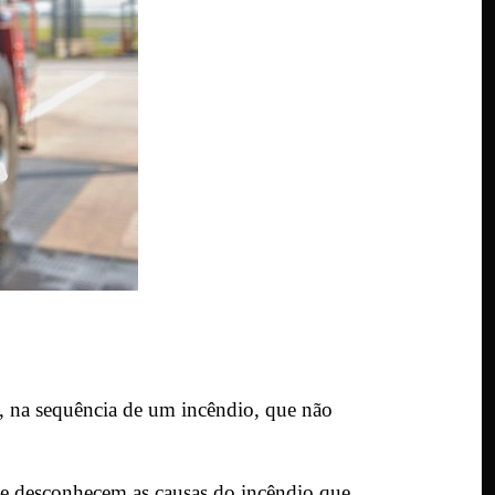
s, na sequência de um incêndio, que não
se desconhecem as causas do incêndio que