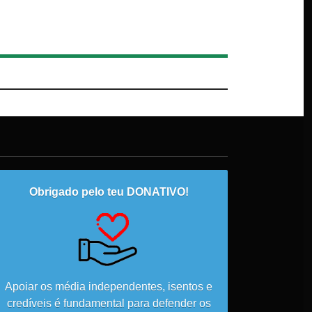
Obrigado pelo teu DONATIVO!
Apoiar os média independentes, isentos e
credíveis é fundamental para defender os