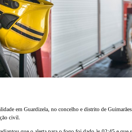
talidade em Guardizela, no concelho e distrito de Guimarãe
ção civil.
antou que o alerta para o fogo foi dado às 02:45 e que 