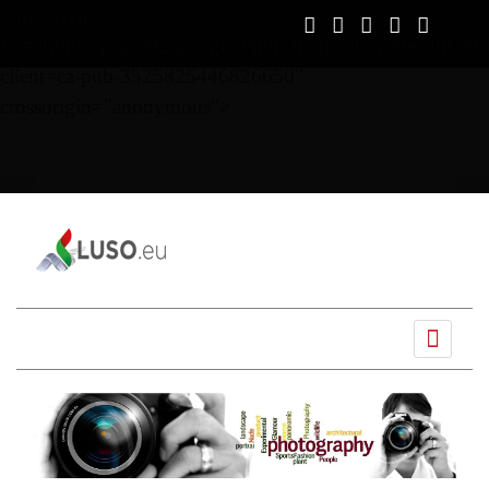
script async
src="https://pagead2.googlesyndication.com/pagead/js/ads
client=ca-pub-3525825446826650"
crossorigin="anonymous">