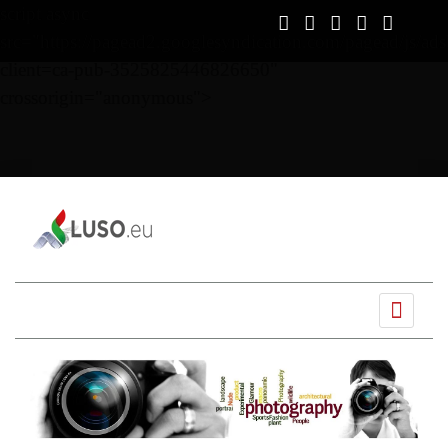
script async
src="https://pagead2.googlesyndication.com/pagead/js/ads
client=ca-pub-3525825446826650"
crossorigin="anonymous">