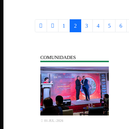
1
2
3
4
5
6
COMUNIDADES
01-JUL.-2026