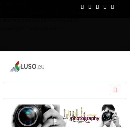
script async
src="https://pagead2.googlesyndication.com/pagead/js/ads
client=ca-pub-3525825446826650"
crossorigin="anonymous">