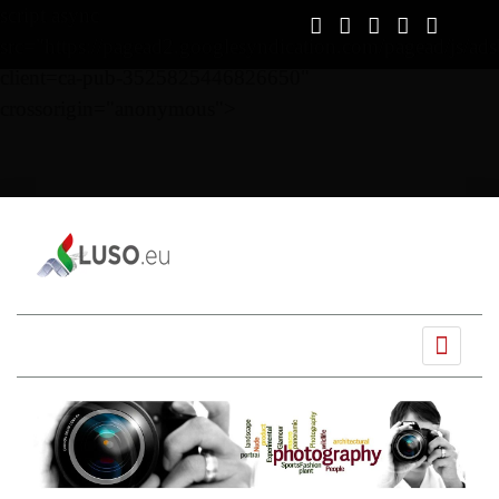
script async
src="https://pagead2.googlesyndication.com/pagead/js/ads
client=ca-pub-3525825446826650"
crossorigin="anonymous">