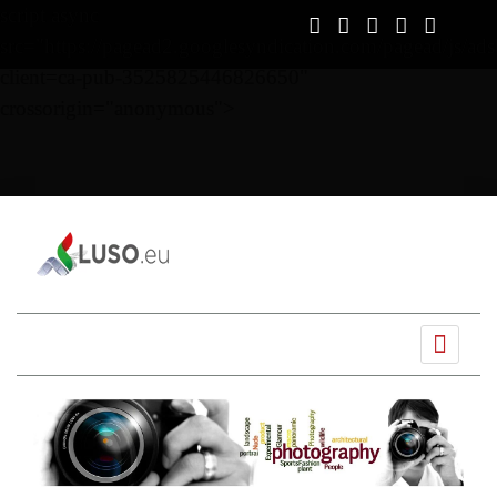
script async
src="https://pagead2.googlesyndication.com/pagead/js/ads
client=ca-pub-3525825446826650"
crossorigin="anonymous">