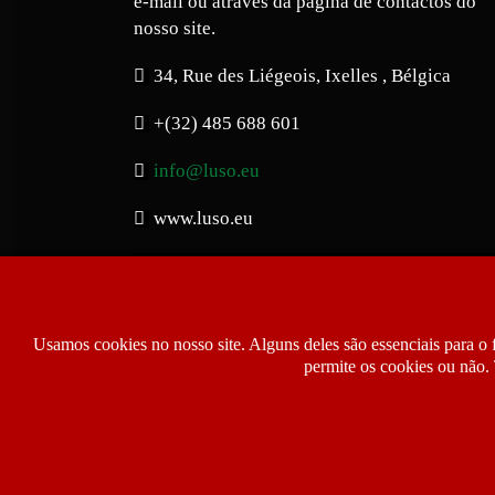
e-mail ou através da página de contactos do
nosso site.
34, Rue des Liégeois, Ixelles , Bélgica
+(32) 485 688 601
info@luso.eu
www.luso.eu
Usamos cookies no nosso site. Alguns deles são essenciais para o 
permite os cookies ou não. 
Copyright © 2026 Luso.eu | Jornal Notíci