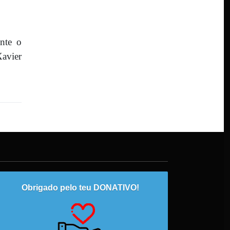
ente o
Xavier
Obrigado pelo teu DONATIVO!