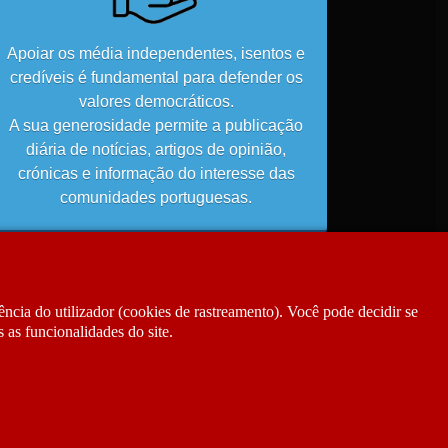
Apoiar os média independentes, isentos e
credíveis é fundamental para defender os
valores democráticos.
A sua generosidade permite a publicação
diária de notícias, artigos de opinião,
crónicas e informação do interesse das
comunidades portuguesas.
ncia do utilizador (cookies de rastreamento). Você pode decidir se
 as funcionalidades do site.