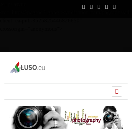
script async
src="https://pagead2.googlesyndication.com/pagead/js/ads
client=ca-pub-3525825446826650"
crossorigin="anonymous">