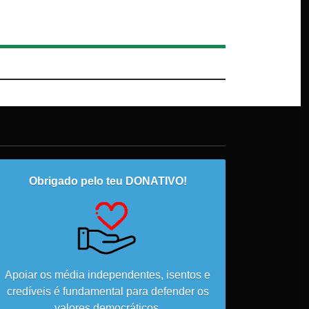
Obrigado pelo teu DONATIVO!
Apoiar os média independentes, isentos e
credíveis é fundamental para defender os
valores democráticos.