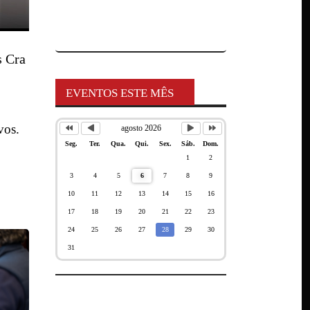
s Cra
EVENTOS ESTE MÊS
vos.
agosto 2026
Seg.
Ter.
Qua.
Qui.
Sex.
Sáb.
Dom.
1
2
3
4
5
6
7
8
9
10
11
12
13
14
15
16
17
18
19
20
21
22
23
24
25
26
27
28
29
30
31