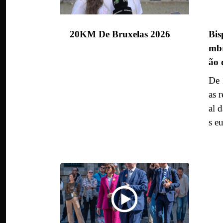
20KM De Bruxelas 2026
Bis
mbr
ão
De 
as 
al 
s e