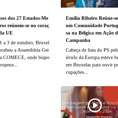
pos dos 27 Estados-Me
Emília Ribeiro Reúne-se
os reúnem-se no coraç
om Comunidade Portu
 da UE
sa na Bélgica em Ação d
Campanha
1 a 3 de outubro, Bruxel
recebeu a Assembleia Ger
Cabeça de lista do PS pel
da COMECE, onde bispo
írculo da Europa esteve h
uropeus...
em Bruxelas para ouvir p
cupações...