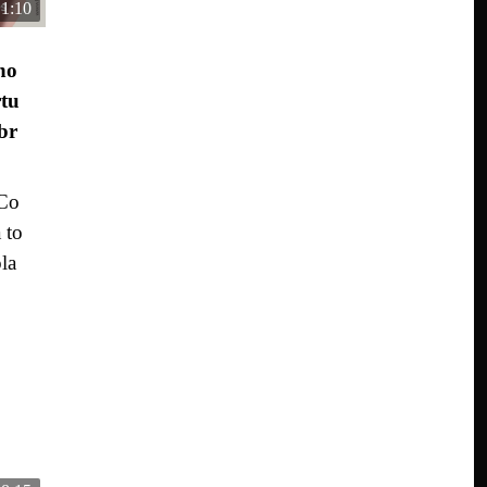
1:10
no
tu
br
 Co
 to
ola