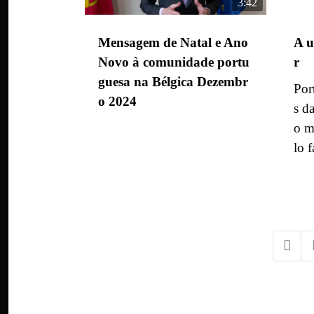
3:42
Mensagem de Natal e Ano
A u
Novo à comunidade portu
r
guesa na Bélgica Dezembr
Por
o 2024
s d
o m
lo f