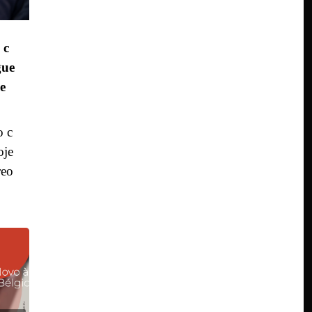
 c
gue
e
o c
oje
reo