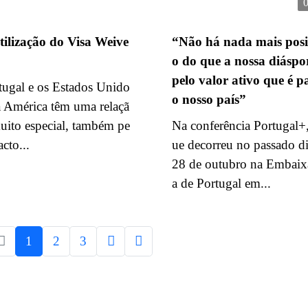
tilização do Visa Weive
“Não há nada mais posi
o do que a nossa diáspo
pelo valor ativo que é p
tugal e os Estados Unido
o nosso país”
a América têm uma relaçã
uito especial, também pe
Na conferência Portugal+
acto...
ue decorreu no passado d
28 de outubro na Embaix
a de Portugal em...
1
2
3