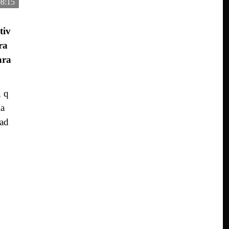
08:15
tiv
ra
ara
, q
ia
ad