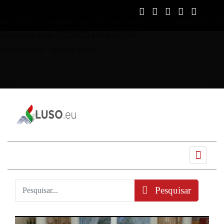
script async
src="https://pagead2.googlesyndication.com/pagead/js/ads
client=ca-pub-3525825446826650"
crossorigin="anonymous">
Ano
Mês
Próximo
Próximo
anterior
anterior
mês
ano
Pesquisar