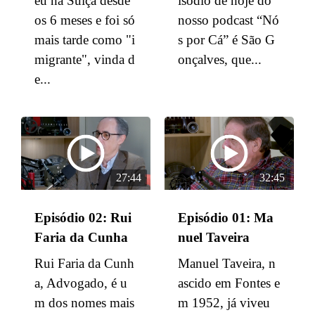
eu na Suiça desde
isódio de hoje do
os 6 meses e foi só
nosso podcast “Nó
mais tarde como "i
s por Cá” é São G
migrante", vinda d
onçalves, que...
e...
27:44
32:45
Episódio 02: Rui
Episódio 01: Ma
Faria da Cunha
nuel Taveira
Rui Faria da Cunh
Manuel Taveira, n
a, Advogado, é u
ascido em Fontes e
m dos nomes mais
m 1952, já viveu