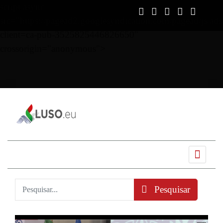
script async
src="https://pagead2.googlesyndication.com/pagead/js/ads
client=ca-pub-3525825446826650"
crossorigin="anonymous">
Ano
Mês
Próximo
Próximo
anterior
anterior
mês
ano
Pesquisar