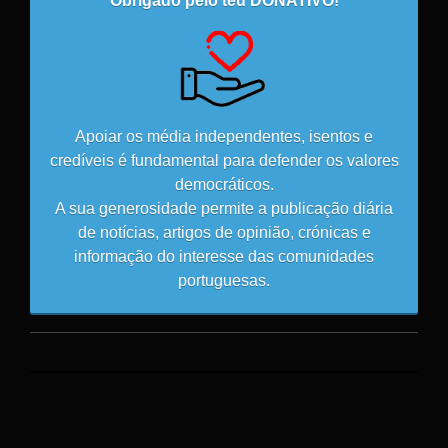
Obrigado pelo teu DONATIVO!
Apoiar os média independentes, isentos e
credíveis é fundamental para defender os valores
democráticos.
A sua generosidade permite a publicação diária
de notícias, artigos de opinião, crónicas e
informação do interesse das comunidades
portuguesas.