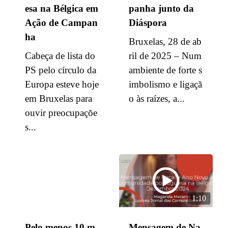
esa na Bélgica em
panha junto da
Ação de Campan
Diáspora
ha
Bruxelas, 28 de ab
Cabeça de lista do
ril de 2025 – Num
PS pelo círculo da
ambiente de forte s
Europa esteve hoje
imbolismo e ligaçã
em Bruxelas para
o às raízes, a...
ouvir preocupaçõe
s...
1:10
Pelo menos 10 m
Mensagem de Na