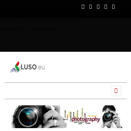
Vous avez déjà lu
0%
script async
src="https://pagead2.googlesyndication.com/pagead/js/ads
client=ca-pub-3525825446826650"
crossorigin="anonymous">
Ano
Mês
Próximo
Próximo
anterior
anterior
mês
ano