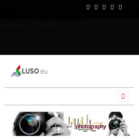
Vous avez déjà lu
0%
script async
src="https://pagead2.googlesyndication.com/pagead/js/ads
client=ca-pub-3525825446826650"
crossorigin="anonymous">
Ano
Mês
Próximo
Próximo
anterior
anterior
mês
ano