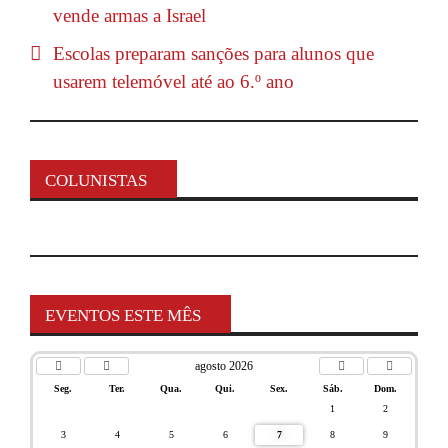
vende armas a Israel
Escolas preparam sanções para alunos que
usarem telemóvel até ao 6.º ano
COLUNISTAS
EVENTOS ESTE MÊS
agosto 2026
Seg.
Ter.
Qua.
Qui.
Sex.
Sáb.
Dom.
1
2
3
4
5
6
7
8
9