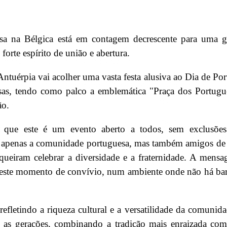
na Bélgica está em contagem decrescente para uma g
forte espírito de união e abertura.
tuérpia vai acolher uma vasta festa alusiva ao Dia de Por
s, tendo como palco a emblemática "Praça dos Portugue
ão.
r que este é um evento aberto a todos, sem exclusõe
ão apenas a comunidade portuguesa, mas também amigos de
 queiram celebrar a diversidade e a fraternidade. A mens
r este momento de convívio, num ambiente onde não há bar
efletindo a riqueza cultural e a versatilidade da comunid
s as gerações, combinando a tradição mais enraizada co