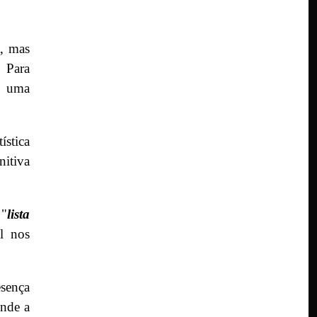
a, mas
. Para
o uma
ística
nitiva
 "
lista
l nos
sença
onde a