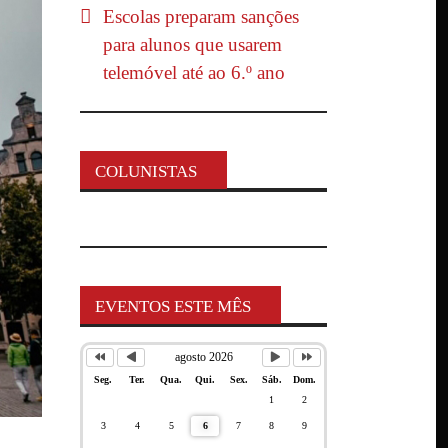
Escolas preparam sanções
para alunos que usarem
telemóvel até ao 6.º ano
COLUNISTAS
EVENTOS ESTE MÊS
agosto 2026
Seg.
Ter.
Qua.
Qui.
Sex.
Sáb.
Dom.
1
2
3
4
5
6
7
8
9