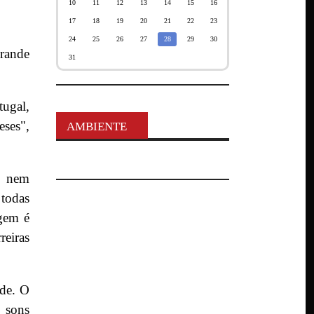
10
11
12
13
14
15
16
17
18
19
20
21
22
23
24
25
26
27
28
29
30
rande
31
tugal,
ses",
AMBIENTE
s nem
 todas
agem é
reiras
ade. O
m sons