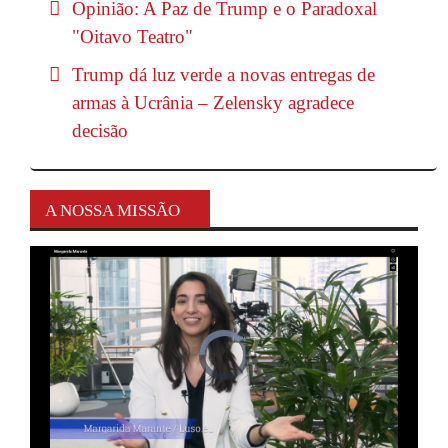
Opinião: A Paz de Trump e o Paradoxal
"Oitavo Teatro"
Trump dá luz verde a novas entregas de
armas à Ucrânia – Zelensky agradece
decisão
A NOSSA MISSÃO