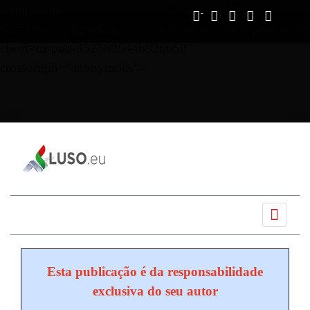
Vous avez déjà lu
0%
script async
src="https://pagead2.googlesyndication.com/pagead/js/ads
client=ca-pub-3525825446826650"
crossorigin="anonymous">
Ano
Mês
Próximo
Próximo
anterior
anterior
mês
ano
Esta publicação é da responsabilidade
exclusiva do seu autor