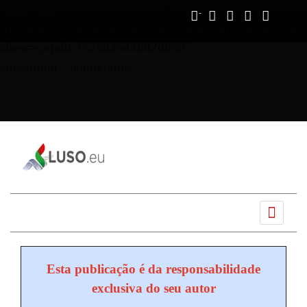
Vous avez déjà lu
0%
script async
src="https://pagead2.googlesyndication.com/pagead/js/ads
client=ca-pub-3525825446826650"
crossorigin="anonymous">
Ano
Mês
Próximo
Próximo
anterior
anterior
mês
ano
Esta publicação é da responsabilidade
exclusiva do seu autor