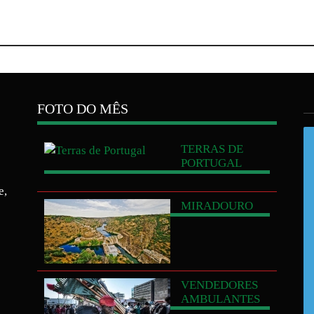
FOTO DO MÊS
TERRAS
DE
PORTUGAL
e,
MIRADOURO
S
VENDEDORES
S
AMBULANTES