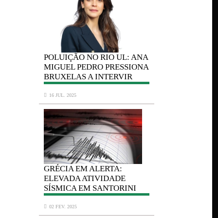
L: ANA
POLUIÇÃO
NO RIO UL: ANA
POLUIÇÃO
N
SIONA
MIGUEL PEDRO PRESSIONA
MIGUEL PED
IR
BRUXELAS A INTERVIR
BRUXELAS A
16 JUL. 2025
16 JUL. 2025
GRÉCIA
EM ALERTA:
GRÉCIA
EM A
E
ELEVADA ATIVIDADE
ELEVADA AT
INI
SÍSMICA EM SANTORINI
SÍSMICA EM
02 FEV. 2025
02 FEV. 2025