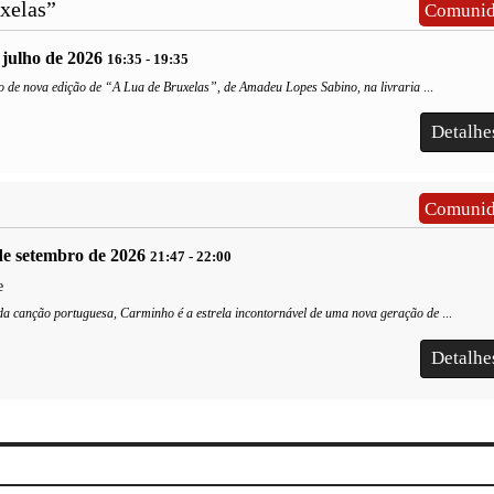
xelas”
Comunid
PARA
ONDE CAMINHAS
PARA
ONDE CAMINH
PORTUGAL?
PORTUGAL?
e julho de 2026
16:35
-
19:35
o de nova edição de “A Lua de Bruxelas”, de Amadeu Lopes Sabino, na livraria
...
29 JUL. 2026
29 JUL. 2026
Detalh
Comunid
 de setembro de 2026
21:47
-
22:00
e
a canção portuguesa, Carminho é a estrela incontornável de uma nova geração de
...
Detalh