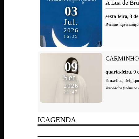
A Lua de Bru
03
sexta-feira, 3 d
Jul.
Bruxelas, apresentaçã
2026
16:35
CARMINHO
09
quarta-feira, 9
Set.
Bruxelles, Belgiqu
2026
Verdadeiro fenómeno d
21:47
ICAGENDA