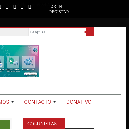
650" crossorigin="anonymous">
LOGIN
REGISTAR
MOS
CONTACTO
DONATIVO
Ano
Mês
Próximo
Próximo
anterior
anterior
mês
ano
COLUNISTAS