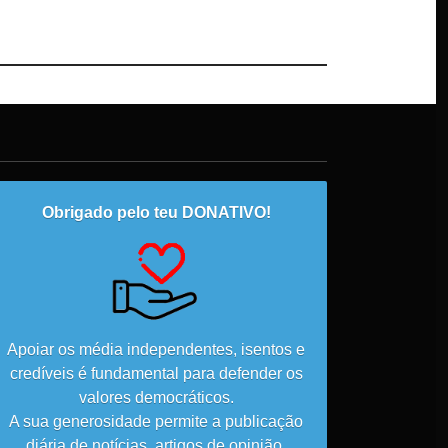
TERRAS
DE
Obrigado pelo teu DONATIVO!
PORTUGAL
MIRADOURO
Apoiar os média independentes, isentos e
credíveis é fundamental para defender os
valores democráticos.
VENDEDORES
A sua generosidade permite a publicação
AMBULANTES
diária de notícias, artigos de opinião,