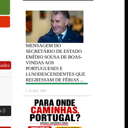
MENSAGEM
DO
MENSAGEM
ADO
SECRETÁRIO DE ESTADO
SECRETÁRIO
OAS-
EMÍDIO SOUSA DE BOAS-
EMÍDIO SOU
VINDAS AOS
VINDAS AOS
ades
PORTUGUESES E
PORTUGUESE
 QUE
LUSODESCENDENTES QUE
LUSODESCE
 ...
REGRESSAM DE FÉRIAS ...
REGRESSAM D
01 AGO. 2026
01 AGO. 2026
es