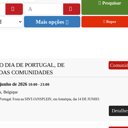
Pesquisar
Mais opções
Repor
MENSAGEM
DO
MENSAGEM
DO
SECRETÁRIO DE ESTADO
SECRETÁRIO DE EST
EMÍDIO SOUSA DE BOAS-
EMÍDIO SOUSA DE B
VINDAS AOS
VINDAS AOS
O DIA DE PORTUGAL, DE
Comunid
PORTUGUESES E
PORTUGUESES E
 DAS COMUNIDADES
LUSODESCENDENTES QUE
LUSODESCENDENTES
REGRESSAM DE FÉRIAS ...
REGRESSAM DE FÉRIAS
 junho de 2026
10:00
-
23:00
01 AGO. 2026
01 AGO. 2026
s, Belgique
e Portugal: Festa na SINT-JANSPLEIN, em Antuérpia, dia 14 DE JUNHO.
Detalh