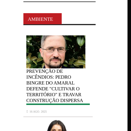
AMBIENTE
PREVENÇÃO
DE
PREVENÇÃO
INCÊNDIOS: PEDRO
INCÊNDIOS:
BINGRE DO AMARAL
BINGRE DO
 O
DEFENDE "CULTIVAR O
DEFENDE "C
VAR
TERRITÓRIO" E TRAVAR
TERRITÓRIO
RSA
CONSTRUÇÃO DISPERSA
CONSTRUÇÃ
16 AGO. 2025
16 AGO. 2025