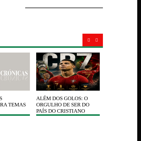
A
COMPONEN
ESPIRITUAL 
O SER HUMA
S
ALÉM
DOS GOLOS: O
ARA TEMAS
ORGULHO DE SER DO
PAÍS DO CRISTIANO