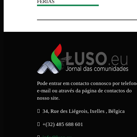
FÉRIAS
ERRAS
DE
TERRAS
DE
ORTUGAL
PORTUGAL
Pode entrar em contacto connosco por telefon
IRADOURO
MIRADOURO
e-mail ou através da página de contactos do
nosso site.
34, Rue des Liégeois, Ixelles , Bélgica
ENDEDORES
+(32) 485 688 601
VENDEDORE
MBULANTES
AMBULANTE