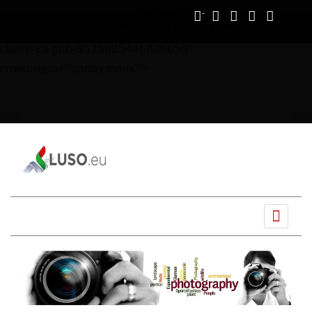
Vous avez déjà lu
0%
script async
src="https://pagead2.googlesyndication.com/pagead/js/ads
client=ca-pub-3525825446826650"
crossorigin="anonymous">