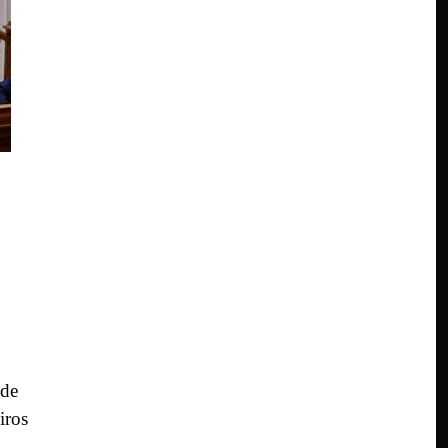
 de
iros