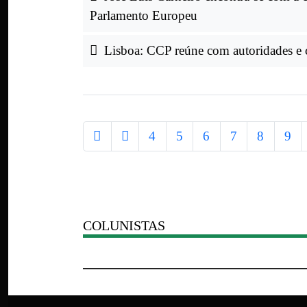
Parlamento Europeu
Lisboa: CCP reúne com autoridades e c
4
5
6
7
8
9
COLUNISTAS