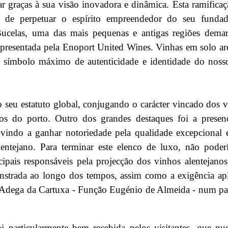
r graças à sua visão inovadora e dinâmica. Esta ramifica
CONDIÇÕES PARA
CONDIÇÕES PARA
CONTINUAR NO GOVERNO
CONTINUAR NO GO
o de perpetuar o espírito empreendedor do seu fundad
E PEDE INTERVENÇÃO DE
E PEDE INTERVENÇÃ
celas, uma das mais pequenas e antigas regiões demar
SEGURO
SEGURO
epresentada pela Enoport United Wines. Vinhas em solo a
29 JUL. 2026
29 JUL. 2026
, símbolo máximo de autenticidade e identidade do noss
...
...
 seu estatuto global, conjugando o carácter vincado dos 
s do porto. Outro dos grandes destaques foi a presen
vindo a ganhar notoriedade pela qualidade excepcional 
lentejano. Para terminar este elenco de luxo, não pode
cipais responsáveis pela projecção dos vinhos alentejano
monstrada ao longo dos tempos, assim como a exigência ap
a Adega da Cartuxa - Função Eugénio de Almeida - num p
i particularmente bem recebida pelos visitantes, que p