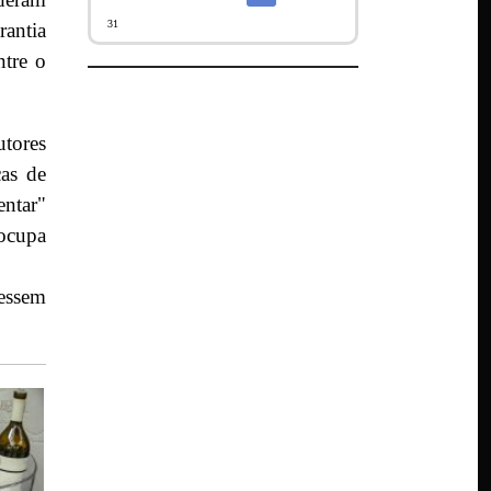
31
rantia
ntre o
utores
cas de
entar"
 ocupa
essem