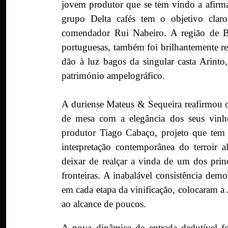
jovem produtor que se tem vindo a afirma
grupo Delta cafés tem o objetivo clar
comendador Rui Nabeiro. A região de Bu
portuguesas, também foi brilhantemente r
dão à luz bagos da singular casta Arinto
património ampelográfico.
A duriense Mateus & Sequeira reafirmou o
de mesa com a elegância dos seus vinho
produtor Tiago Cabaço, projeto que tem 
interpretação contemporânea do terroir a
deixar de realçar a vinda de um dos prin
fronteiras. A inabalável consistência de
em cada etapa da vinificação, colocaram 
ao alcance de poucos.
A nova dinâmica de entrada dedutível fo