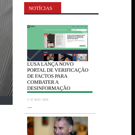
NOTÍCIAS
LUSA
LANÇA NOVO
LUSA
LANÇA
AÇÃO
PORTAL DE VERIFICAÇÃO
PORTAL DE 
DE FACTOS PARA
DE FACTOS 
COMBATER A
COMBATER 
DESINFORMAÇÃO
DESINFORM
07 AGO. 2026
07 AGO. 2026
...
...