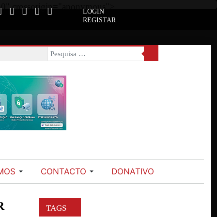
650" crossorigin="anonymous">
LOGIN
REGISTAR
MOS
CONTACTO
DONATIVO
Ano
Mês
Próximo
Próximo
anterior
anterior
mês
ano
R
TAGS