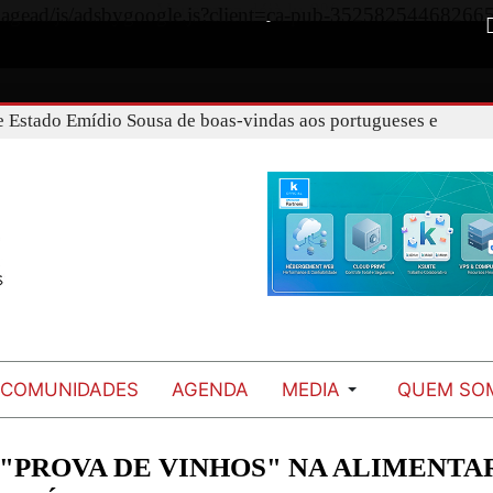
Vous avez déjà lu
0%
m/pagead/js/adsbygoogle.js?client=ca-pub-3525825446826
verificação de factos para combater a desinformação
 Estado Emídio Sousa de boas-vindas aos portugueses e
COMUNIDADES
AGENDA
MEDIA
QUEM SO
 "PROVA DE VINHOS" NA ALIMENTA