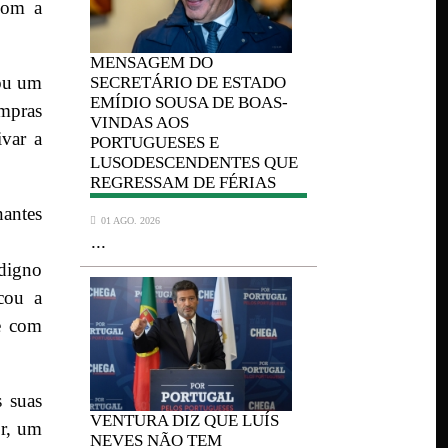
com a
MENSAGEM
DO
MENSAGEM
tou um
ADO
SECRETÁRIO DE ESTADO
SECRETÁRIO
OAS-
EMÍDIO SOUSA DE BOAS-
EMÍDIO SOU
ompras
VINDAS AOS
VINDAS AOS
ivar a
PORTUGUESES E
PORTUGUESE
 QUE
LUSODESCENDENTES QUE
LUSODESCE
AS
REGRESSAM DE FÉRIAS
REGRESSAM 
nantes
01 AGO. 2026
01 AGO. 2026
...
...
 digno
acou a
te com
s suas
UÍS
VENTURA
DIZ QUE LUÍS
VENTURA
DI
or, um
NEVES NÃO TEM
NEVES NÃO