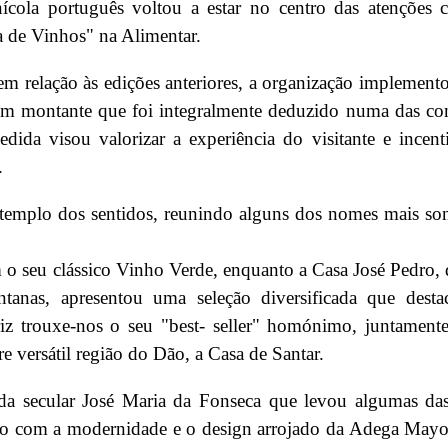
ícola português voltou a estar no centro das atenções 
a de Vinhos" na Alimentar.
MENSAGEM
DO
MENSAGEM
DO
em relação às edições anteriores, a organização implemen
SECRETÁRIO DE ESTADO
SECRETÁRIO DE EST
EMÍDIO SOUSA DE BOAS-
EMÍDIO SOUSA DE B
 um montante que foi integralmente deduzido numa das c
VINDAS AOS
VINDAS AOS
dida visou valorizar a experiência do visitante e incent
PORTUGUESES E
PORTUGUESES E
LUSODESCENDENTES QUE
LUSODESCENDENTES
.
REGRESSAM DE FÉRIAS
REGRESSAM DE FÉRI
templo dos sentidos, reunindo alguns dos nomes mais so
01 AGO. 2026
01 AGO. 2026
...
...
o seu clássico Vinho Verde, enquanto a Casa José Pedro,
ontanas, apresentou uma seleção diversificada que dest
briz trouxe-nos o seu "best- seller" homónimo, juntamen
e versátil região do Dão, a Casa de Santar.
 da secular José Maria da Fonseca que levou algumas da
VENTURA
DIZ QUE LUÍS
VENTURA
DIZ QUE L
ndo com a modernidade e o design arrojado da Adega May
NEVES NÃO TEM
NEVES NÃO TEM