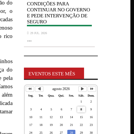
ção do
CONDIÇÕES PARA
CONDIÇÕES 
VERNO
CONTINUAR NO GOVERNO
CONTINUAR
or, o
O DE
E PEDE INTERVENÇÃO DE
E PEDE INT
cadas
SEGURO
SEGURO
renoso
29 JUL. 2026
29 JUL. 2026
o rico
...
...
vinhos
ça do
EVENTOS ESTE MÊS
e pela
ríamos
agosto 2026
s além
Seg.
Ter.
Qua.
Qui.
Sex.
Sáb.
Dom.
1
2
licada
3
4
5
6
7
8
9
atamar
10
11
12
13
14
15
16
17
18
19
20
21
22
23
uderam
24
25
26
27
28
29
30