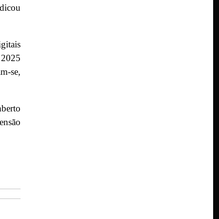
dicou
gitais
e 2025
am-se,
berto
pensão