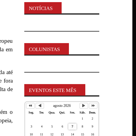
NOTÍCIAS
uropeu
ida em
COLUNISTAS
da até
e fora
lta de
EVENTOS ESTE MÊS
agosto 2026
tém o
Seg.
Ter.
Qua.
Qui.
Sex.
Sáb.
Dom.
1
2
opeia,
3
4
5
6
7
8
9
10
11
12
13
14
15
16