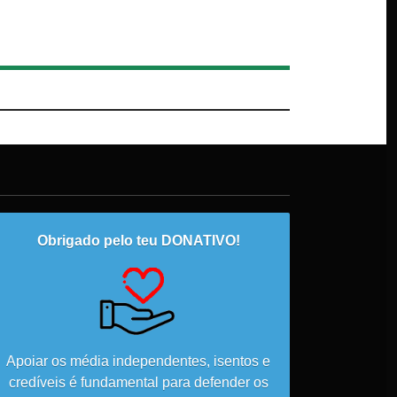
Obrigado pelo teu DONATIVO!
Apoiar os média independentes, isentos e
credíveis é fundamental para defender os