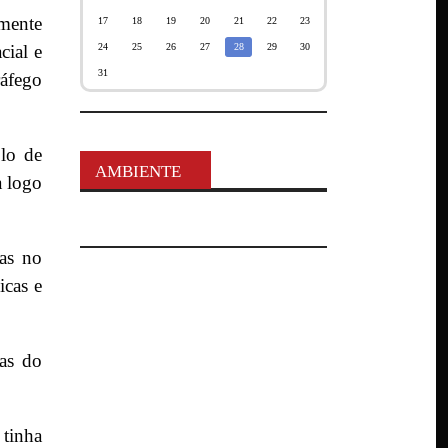
amente
17
18
19
20
21
22
23
cial e
24
25
26
27
28
29
30
31
ráfego
olo de
AMBIENTE
a logo
ras no
icas e
das do
 tinha